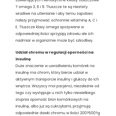
zawierających nienasycone kwasy tłuszczowe
? omega 3, 6 i 9. Tłuszcze te są niestety
wrażliwe na utlenianie i aby temu zapobiec
należy przyjmować ochronnie witaminę A, C i
E. Tłuszcze klasy omega spożywane w
odpowiedniej ilości sprzyjają zdrowiu ale ich
nadmiar w organizmie może być szkodliwy.
Udział chromu w regulacji oporności na
insulinę
Duże znaczenie w uwrażliwieniu komórek na
insulinę ma chrom, który bierze udział w
aktywnym transporcie insuliny i glukozy do ich
wnętrza. Wszyscy moi pacjenci, niezależnie od
tego czy występuje u nich tylko niewielkiego
stopnia oporność błon komórkowych na
insulinę, albo już są cukrzykami, przyjmują
odpowiednie dawki chromu w ilości 200?500?g