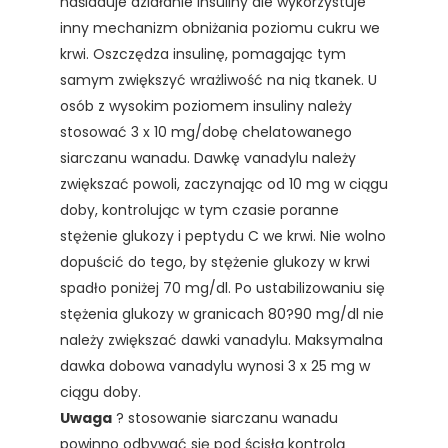
naśladuje działanie insuliny ale wykorzystuje
inny mechanizm obniżania poziomu cukru we
krwi. Oszczędza insulinę, pomagając tym
samym zwiększyć wrażliwość na nią tkanek. U
osób z wysokim poziomem insuliny należy
stosować 3 x 10 mg/dobę chelatowanego
siarczanu wanadu. Dawkę vanadylu należy
zwiększać powoli, zaczynając od 10 mg w ciągu
doby, kontrolując w tym czasie poranne
stężenie glukozy i peptydu C we krwi. Nie wolno
dopuścić do tego, by stężenie glukozy w krwi
spadło poniżej 70 mg/dl. Po ustabilizowaniu się
stężenia glukozy w granicach 80?90 mg/dl nie
należy zwiększać dawki vanadylu. Maksymalna
dawka dobowa vanadylu wynosi 3 x 25 mg w
ciągu doby.
Uwaga
? stosowanie siarczanu wanadu
powinno odbywać się pod ścisłą kontrolą