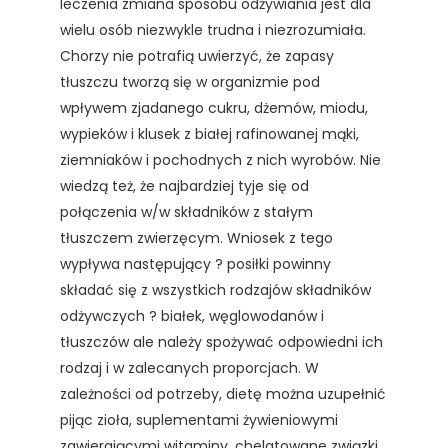
leczenia zmiana sposobu odżywiania jest dla
wielu osób niezwykle trudna i niezrozumiała.
Chorzy nie potrafią uwierzyć, że zapasy
tłuszczu tworzą się w organizmie pod
wpływem zjadanego cukru, dżemów, miodu,
wypieków i klusek z białej rafinowanej mąki,
ziemniaków i pochodnych z nich wyrobów. Nie
wiedzą też, że najbardziej tyje się od
połączenia w/w składników z stałym
tłuszczem zwierzęcym. Wniosek z tego
wypływa następujący ? posiłki powinny
składać się z wszystkich rodzajów składników
odżywczych ? białek, węglowodanów i
tłuszczów ale należy spożywać odpowiedni ich
rodzaj i w zalecanych proporcjach. W
zależności od potrzeby, dietę można uzupełnić
pijąc zioła, suplementami żywieniowymi
zawierającymi witaminy, chelatowane związki