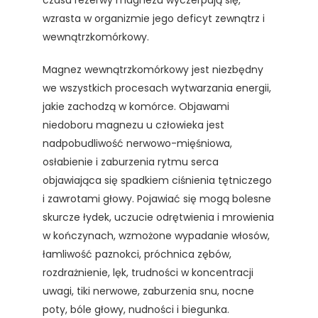
czasu rezerwy magnezu wyczerpują się,
wzrasta w organizmie jego deficyt zewnątrz i
wewnątrzkomórkowy.
Magnez wewnątrzkomórkowy jest niezbędny
we wszystkich procesach wytwarzania energii,
jakie zachodzą w komórce. Objawami
niedoboru magnezu u człowieka jest
nadpobudliwość nerwowo-mięśniowa,
osłabienie i zaburzenia rytmu serca
objawiająca się spadkiem ciśnienia tętniczego
i zawrotami głowy. Pojawiać się mogą bolesne
skurcze łydek, uczucie odrętwienia i mrowienia
w kończynach, wzmożone wypadanie włosów,
łamliwość paznokci, próchnica zębów,
rozdrażnienie, lęk, trudności w koncentracji
uwagi, tiki nerwowe, zaburzenia snu, nocne
poty, bóle głowy, nudności i biegunka.