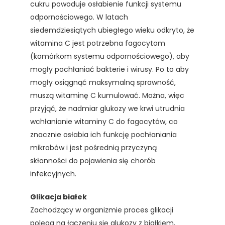
cukru powoduje osłabienie funkcji systemu
odpornościowego. W latach
siedemdziesiątych ubiegłego wieku odkryto, że
witamina C jest potrzebna fagocytom
(komórkom systemu odpornościowego), aby
mogły pochłaniać bakterie i wirusy. Po to aby
mogły osiągnąć maksymalną sprawność,
muszą witaminę C kumulować. Można, więc
przyjąć, że nadmiar glukozy we krwi utrudnia
wchłanianie witaminy C do fagocytów, co
znacznie osłabia ich funkcję pochłaniania
mikrobów i jest pośrednią przyczyną
skłonności do pojawienia się chorób
infekcyjnych.
Glikacja białek
Zachodzący w organizmie proces glikacji
polega na łączeniu się glukozy z białkiem,