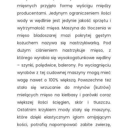
mięsnych przyjęło formę wyścigu między
producentami. Jedynym ograniczeniem ilości
wody w wędlinie jest jedynie jakość sprzętu i
wytrzymałość mięsa. Maszyna do tłoczenia w
mięso bladoszarej mazi pokrytej gęstym
kożuchem nazywa się nastrzykiwarką. Pod
dużym ciśnieniem nastrzykuje mięso, z
którego wyrabia się wysokogatunkowe wędliny
– szynki, polędwice, balerony. Po wyciagnięciu
wyrobów z tej cudownej maszyny mogą mieć
wagę nawet o 100% większą. Powszechne też
stało się wrzucanie do młynów (kutrów)
mielących mięso na kiełbasy i parówki coraz
większej ilości ścięgien, skór i tłuszczu.
Ostatnim krzykiem mody stały się maszyny,
które dzięki elastycznym igłom omijającym
kości, potrafią napompować zabite zwierzę,