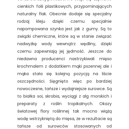
cienkich folii plastikowych, przypominających
naturalny flak. Obecnie dodaje się specjalny
rodzaj kleju dzięki czemu specjalnie
napompowana szynka jest jak z gumy. Są to
związki chemiczne, które są w stanie związać
nadwyżkę wody wewnątrz wędliny, dzięki
czemu zapewniają jej jędrność. Jeszcze do
niedawna producenci nastrzykiwali mięso
krochmalem z dodatkiem mąki pszennej ale i
mąka stała się kolejną pozycją na liście
oszczędności. Sięgnięto więc po bardziej
nowoczesne, tańsze i wydajniejsze surowce. Są
to białka soi, skrobia, wyciągi z alg morskich i
preparaty z roślin tropikalnych. Okazy
światowej flory roślinnej tak mocno wiążą
wodę wstrzykniętą do mięsa, że w rezultacie są
tańsze od surowców stosowanych od