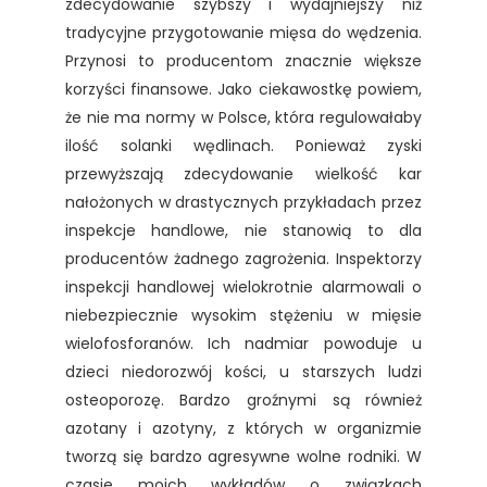
zdecydowanie szybszy i wydajniejszy niż
tradycyjne przygotowanie mięsa do wędzenia.
Przynosi to producentom znacznie większe
korzyści finansowe. Jako ciekawostkę powiem,
że nie ma normy w Polsce, która regulowałaby
ilość solanki wędlinach. Ponieważ zyski
przewyższają zdecydowanie wielkość kar
nałożonych w drastycznych przykładach przez
inspekcje handlowe, nie stanowią to dla
producentów żadnego zagrożenia. Inspektorzy
inspekcji handlowej wielokrotnie alarmowali o
niebezpiecznie wysokim stężeniu w mięsie
wielofosforanów. Ich nadmiar powoduje u
dzieci niedorozwój kości, u starszych ludzi
osteoporozę. Bardzo groźnymi są również
azotany i azotyny, z których w organizmie
tworzą się bardzo agresywne wolne rodniki. W
czasie moich wykładów o związkach