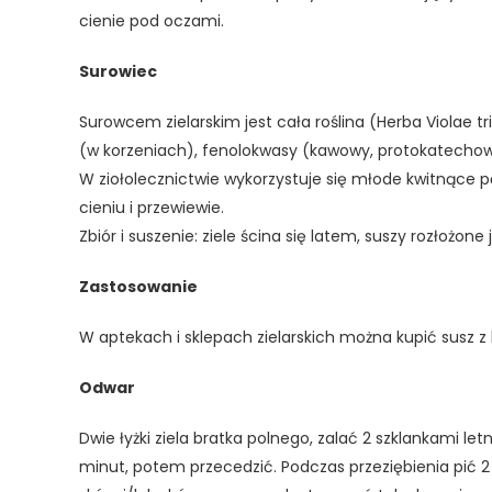
cienie pod oczami.
Surowiec
Surowcem zielarskim jest cała roślina (Herba Violae tri
(w korzeniach), fenolokwasy (kawowy, protokatechowy,
W ziołolecznictwie wykorzystuje się młode kwitnące p
cieniu i przewiewie.
Zbiór i suszenie: ziele ścina się latem, suszy rozłożon
Zastosowanie
W aptekach i sklepach zielarskich można kupić susz z 
Odwar
Dwie łyżki ziela bratka polnego, zalać 2 szklankami l
minut, potem przecedzić. Podczas przeziębienia pić 2