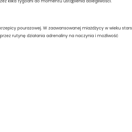
zez kilka tygodni do momentu ustąpienia dolegliwości.
zakrzepicy pourazowej. W zaawansowanej miażdżycy w wieku sta
przez rutynę działania adrenaliny na naczynia i możliwość