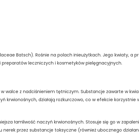
olaceae Batsch). Rośnie na
polach inieużytkach. Jego kwiaty, a p
ji preparatów leczniczych i kosmetyków pielęgnacyjnych.
 w walce z nadciśnieniem tętniczym. Substancje zawarte w kwia
czyń krwionośnych, działają rozkurczowo, co w efekcie korzystnie
iejsza łamliwość naczyń krwionośnych. Stosuje się go w zapalen
nerek przez substancje toksyczne (również ubocznego działan