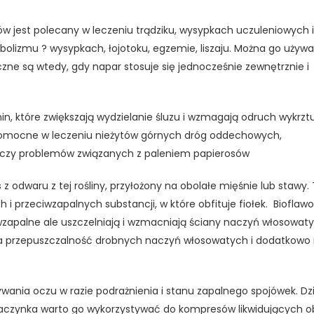
w jest polecany w leczeniu trądziku, wysypkach uczuleniowych 
lizmu ? wysypkach, łojotoku, egzemie, liszaju. Można go używ
czne są wtedy, gdy napar stosuje się jednocześnie zewnętrznie i
onin, które zwiększają wydzielanie śluzu i wzmagają odruch wykrzt
 pomocne w leczeniu nieżytów górnych dróg oddechowych,
 czy problemów związanych z paleniem papierosów
z odwaru z tej rośliny, przyłożony na obolałe mięśnie lub stawy.
 i przeciwzapalnych substancji, w które obfituje fiołek. Bioflaw
iwzapalne ale uszczelniają i wzmacniają ściany naczyń włosowaty
jsza przepuszczalność drobnych naczyń włosowatych i dodatkowo
ania oczu w razie podrażnienia i stanu zapalnego spojówek. Dzi
czynka warto go wykorzystywać do kompresów likwidujących obr