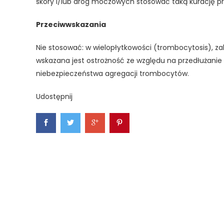
skóry i/lub dróg moczowych stosować taką kurację pr
Przeciwwskazania
Nie stosować: w wielopłytkowości (trombocytosis), 
wskazana jest ostrożność ze względu na przedłużanie 
niebezpieczeństwa agregacji trombocytów.
Udostępnij