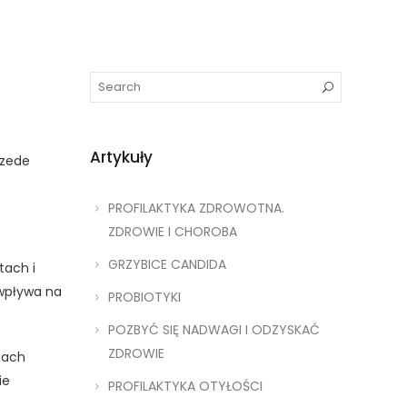
Artykuły
rzede
PROFILAKTYKA ZDROWOTNA.
ZDROWIE I CHOROBA
GRZYBICE CANDIDA
tach i
 wpływa na
PROBIOTYKI
POZBYĆ SIĘ NADWAGI I ODZYSKAĆ
ZDROWIE
iach
ie
PROFILAKTYKA OTYŁOŚCI