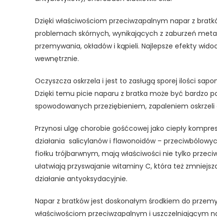
Dzięki właściwościom przeciwzapalnym napar z bratkó
problemach skórnych, wynikających z zaburzeń metabo
przemywania, okładów i kąpieli. Najlepsze efekty wido
wewnętrznie.
Oczyszcza oskrzela i jest to zasługą sporej ilości sap
Dzięki temu picie naparu z bratka może być bardzo
spowodowanych przeziębieniem, zapaleniem oskrzeli
Przynosi ulgę chorobie gośćcowej jako ciepły kompres 
działania salicylanów i flawonoidów – przeciwbólowych
fiołku trójbarwnym, mają właściwości nie tylko przec
ułatwiają przyswajanie witaminy C, która też zmnie
działanie antyoksydacyjnie.
Napar z bratków jest doskonałym środkiem do przemyw
właściwościom przeciwzapalnym i uszczelniającym na