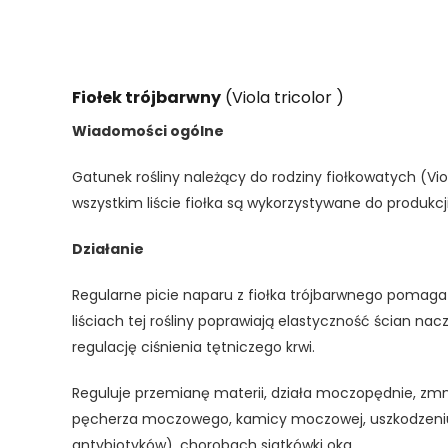
Fiołek trójbarwny
(Viola tricolor )
Wiadomości ogólne
Gatunek rośliny należący do rodziny fiołkowatych (Vi
wszystkim liście fiołka są wykorzystywane do produkc
Działanie
Regularne picie naparu z fiołka trójbarwnego pomaga
liściach tej rośliny poprawiają elastyczność ścian na
regulację ciśnienia tętniczego krwi.
Reguluje przemianę materii, działa moczopędnie, zmn
pęcherza moczowego, kamicy moczowej, uszkodzeniu 
antybiotyków), chorobach siatkówki oka.