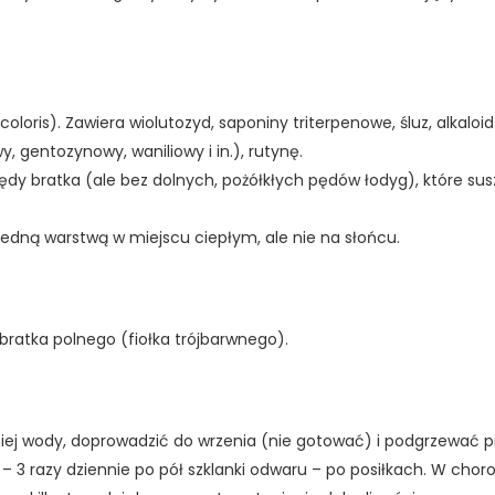
coloris). Zawiera wiolutozyd, saponiny triterpenowe, śluz, alkaloid
 gentozynowy, waniliowy i in.), rutynę.
ędy bratka (ale bez dolnych, pożółkłych pędów łodyg), które sus
e jedną warstwą w miejscu ciepłym, ale nie na słońcu.
bratka polnego (fiołka trójbarwnego).
etniej wody, doprowadzić do wrzenia (nie gotować) i podgrzewać p
 – 3 razy dziennie po pół szklanki odwaru – po posiłkach. W cho