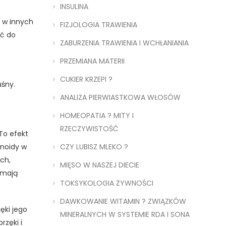
INSULINA
i w innych
FIZJOLOGIA TRAWIENIA
ać do
ZABURZENIA TRAWIENIA I WCHŁANIANIA
PRZEMIANA MATERII
CUKIER KRZEPI ?
uśny.
ANALIZA PIERWIASTKOWA WŁOSÓW
HOMEOPATIA ? MITY I
RZECZYWISTOŚĆ
 To efekt
onoidy w
CZY LUBISZ MLEKO ?
ch,
MIĘSO W NASZEJ DIECIE
 mają
TOKSYKOLOGIA ŻYWNOŚCI
DAWKOWANIE WITAMIN ? ZWIĄZKÓW
ęki jego
MINERALNYCH W SYSTEMIE RDA I SONA
zęki i